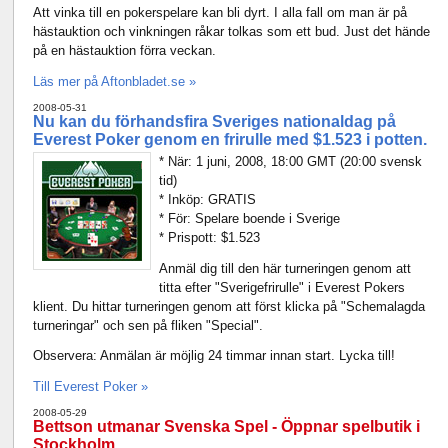
Att vinka till en pokerspelare kan bli dyrt. I alla fall om man är på
hästauktion och vinkningen råkar tolkas som ett bud. Just det hände
på en hästauktion förra veckan.
Läs mer på Aftonbladet.se »
2008-05-31
Nu kan du förhandsfira Sveriges nationaldag på
Everest Poker genom en frirulle med $1.523 i potten.
* När: 1 juni, 2008, 18:00 GMT (20:00 svensk
tid)
* Inköp: GRATIS
* För: Spelare boende i Sverige
* Prispott: $1.523
Anmäl dig till den här turneringen genom att
titta efter "Sverigefrirulle" i Everest Pokers
klient. Du hittar turneringen genom att först klicka på "Schemalagda
turneringar" och sen på fliken "Special".
Observera: Anmälan är möjlig 24 timmar innan start. Lycka till!
Till Everest Poker »
2008-05-29
Bettson utmanar Svenska Spel - Öppnar spelbutik i
Stockholm