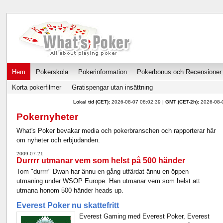
Hem
Pokerskola
Pokerinformation
Pokerbonus och Recensioner
Korta pokerfilmer
Gratispengar utan insättning
Lokal tid (CET):
2026-08-07 08:02:39 |
GMT (CET-2h):
2026-08-0
Pokernyheter
What's Poker bevakar media och pokerbranschen och rapporterar här
om nyheter och erbjudanden.
2009-07-21
Durrrr utmanar vem som helst på 500 händer
Tom "durrrr" Dwan har ännu en gång utfärdat ännu en öppen
utmaning under WSOP Europe. Han utmanar vem som helst att
utmana honom 500 händer heads up.
Everest Poker nu skattefritt
Everest Gaming med Everest Poker, Everest