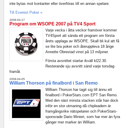
inte bytas mot kontanter eller överföras till en annan spelare.
Till Everest Poker »
2008-04-17
Program om WSOPE 2007 på TV4 Sport
Varje vecka i åtta veckor framöver kommer
TV4Sport att sända ett program om första
årets upplaga av WSOPE. Skall bli kul att få
se lite bra poker och återuppleva 18 årige
Annette Obrestad vinst på 13 miljoner.
Första avsnittet startar ikväll kl22.30.
Resterande sju avsnitt sänd varje torsdag
framåt.
2008-04-05
William Thorson på finalbord i San Remo
William Thorson har tagit sig till ännu ett
finalbord i PokerStars.com EPT San Remo.
Med den näst minsta stacken står han dock
inför en stor utmaning då chipleadern är
framgångsrike nätspelaren och PokerStars-
sponsrade Dario Minieri, som har mer än fyra
gånger mer marker än William.