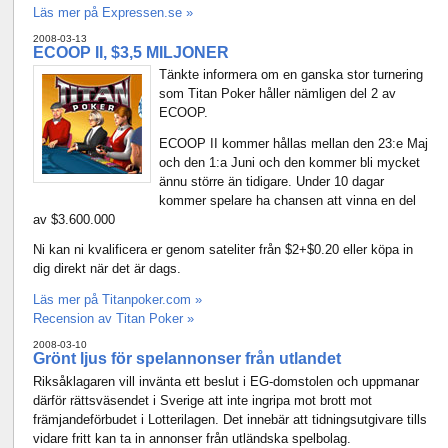
Läs mer på Expressen.se »
2008-03-13
ECOOP II, $3,5 MILJONER
Tänkte informera om en ganska stor turnering
som Titan Poker håller nämligen del 2 av
ECOOP.
ECOOP II kommer hållas mellan den 23:e Maj
och den 1:a Juni och den kommer bli mycket
ännu större än tidigare. Under 10 dagar
kommer spelare ha chansen att vinna en del
av $3.600.000
Ni kan ni kvalificera er genom sateliter från $2+$0.20 eller köpa in
dig direkt när det är dags.
Läs mer på Titanpoker.com »
Recension av Titan Poker »
2008-03-10
Grönt ljus för spelannonser från utlandet
Riksåklagaren vill invänta ett beslut i EG-domstolen och uppmanar
därför rättsväsendet i Sverige att inte ingripa mot brott mot
främjandeförbudet i Lotterilagen. Det innebär att tidningsutgivare tills
vidare fritt kan ta in annonser från utländska spelbolag.